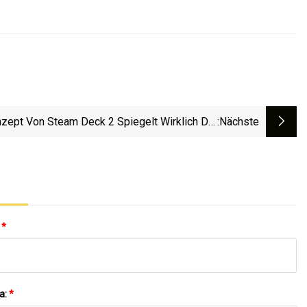
zept Von Steam Deck 2 Spiegelt Wirklich Die
:nächste
Nächsten Schritte Von Valve Wider
:
*
a:
*