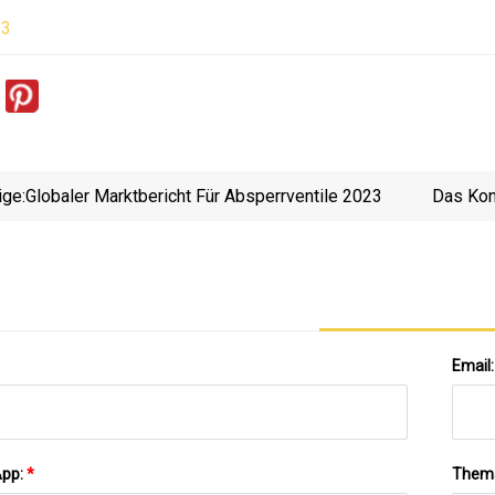
23
ige:
Globaler Marktbericht Für Absperrventile 2023
Das Kon
Email
App:
*
Them