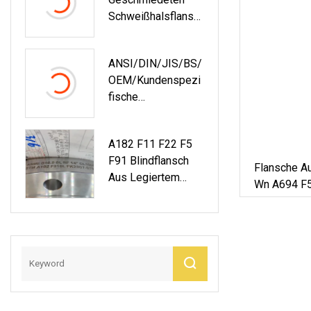
Schweißhalsflansc
H Aus
Edelstahl/Kohlenst
ANSI/DIN/JIS/BS/
Offstahl Her
OEM/kundenspezi
Fische
Geschmiedete
Edelstahlflansche
A182 F11 F22 F5
F91 Blindflansch
Flansche A
Aus Legiertem
Wn A694 F5
Stahl