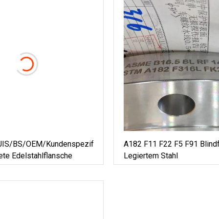
JIS/BS/OEM/kundenspezifische
A182 F11 F22 F5 F91 Blind
te Edelstahlflansche
Legiertem Stahl