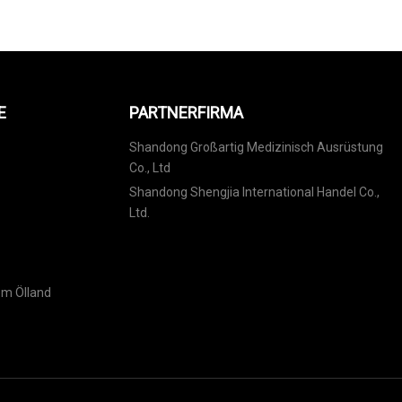
E
PARTNERFIRMA
Shandong Großartig Medizinisch Ausrüstung
Co., Ltd
Shandong Shengjia International Handel Co.,
Ltd.
em Ölland