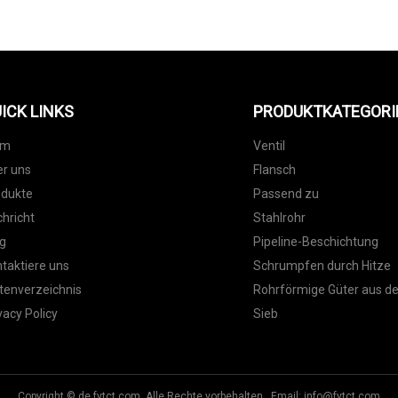
ICK LINKS
PRODUKTKATEGORI
im
Ventil
r uns
Flansch
odukte
Passend zu
hricht
Stahlrohr
g
Pipeline-Beschichtung
taktiere uns
Schrumpfen durch Hitze
tenverzeichnis
Rohrförmige Güter aus d
vacy Policy
Sieb
Copyright © de.fytct.com, Alle Rechte vorbehalten. Email:
info@fytct.com