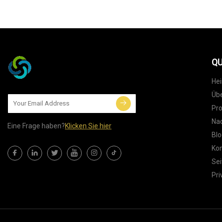
QU
He
Übe
Pr
Nac
Eine Frage haben?
Klicken Sie hier
Blo
Kon
Sei
Pri