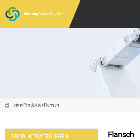
Nantong Valve Co., Ltd
Heim
>
Produkte
>
Flansch
Flansch
PRODUKTKATEGORIEN