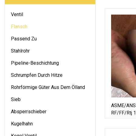
Ventil
Flansch
Passend Zu
Stahlrohr
Pipeline-Beschichtung
Schrumpfen Durch Hitze
Rohrförmige Güter Aus Dem Ölland
Sieb
ASME/ANSI
Absperrschieber
RF/FF/Rtj 
Kugelhahn
Kegel Ventil