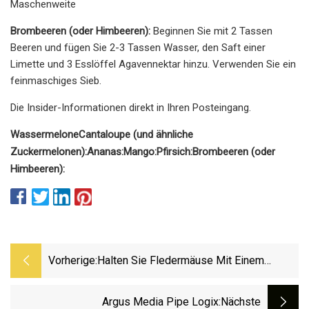
Maschenweite
Brombeeren (oder Himbeeren):
Beginnen Sie mit 2 Tassen
Beeren und fügen Sie 2-3 Tassen Wasser, den Saft einer
Limette und 3 Esslöffel Agavennektar hinzu. Verwenden Sie ein
feinmaschiges Sieb.
Die Insider-Informationen direkt in Ihren Posteingang.
Wassermelone
Cantaloupe (und ähnliche
Zuckermelonen):
Ananas:
Mango:
Pfirsich:
Brombeeren (oder
Himbeeren):
Vorherige:
Halten Sie Fledermäuse Mit Einem
Unerwarteten Gewürz, Das Sie Bereits
Besitzen, Von Ihrem Zuhause Fern
Argus Media Pipe Logix
:nächste