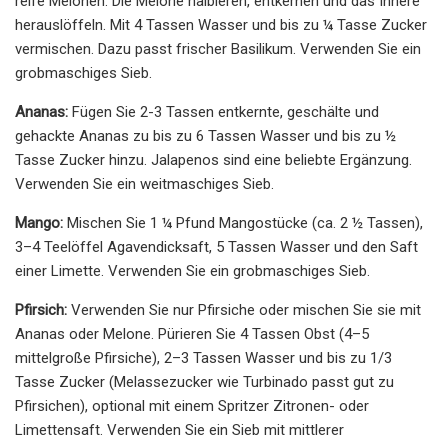
reife Melonen. Die Melone halbieren, entkernen und das Innere
herauslöffeln. Mit 4 Tassen Wasser und bis zu ¼ Tasse Zucker
vermischen. Dazu passt frischer Basilikum. Verwenden Sie ein
grobmaschiges Sieb.
Ananas:
Fügen Sie 2-3 Tassen entkernte, geschälte und
gehackte Ananas zu bis zu 6 Tassen Wasser und bis zu ½
Tasse Zucker hinzu. Jalapenos sind eine beliebte Ergänzung.
Verwenden Sie ein weitmaschiges Sieb.
Mango:
Mischen Sie 1 ¼ Pfund Mangostücke (ca. 2 ½ Tassen),
3–4 Teelöffel Agavendicksaft, 5 Tassen Wasser und den Saft
einer Limette. Verwenden Sie ein grobmaschiges Sieb.
Pfirsich:
Verwenden Sie nur Pfirsiche oder mischen Sie sie mit
Ananas oder Melone. Pürieren Sie 4 Tassen Obst (4–5
mittelgroße Pfirsiche), 2–3 Tassen Wasser und bis zu 1/3
Tasse Zucker (Melassezucker wie Turbinado passt gut zu
Pfirsichen), optional mit einem Spritzer Zitronen- oder
Limettensaft. Verwenden Sie ein Sieb mit mittlerer