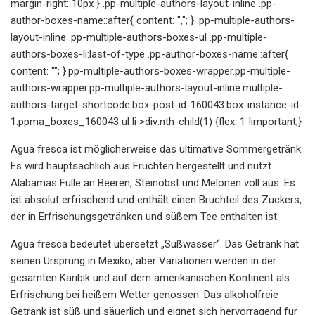
margin-right: 10px } .pp-multiple-authors-layout-inline .pp-
author-boxes-name::after{ content: ","; } .pp-multiple-authors-
layout-inline .pp-multiple-authors-boxes-ul .pp-multiple-
authors-boxes-li:last-of-type .pp-author-boxes-name::after{
content: ""; }.pp-multiple-authors-boxes-wrapper.pp-multiple-
authors-wrapper.pp-multiple-authors-layout-inline.multiple-
authors-target-shortcode.box-post-id-160043.box-instance-id-
1.ppma_boxes_160043 ul li >div:nth-child(1) {flex: 1 !important;}
Agua fresca ist möglicherweise das ultimative Sommergetränk.
Es wird hauptsächlich aus Früchten hergestellt und nutzt
Alabamas Fülle an Beeren, Steinobst und Melonen voll aus. Es
ist absolut erfrischend und enthält einen Bruchteil des Zuckers,
der in Erfrischungsgetränken und süßem Tee enthalten ist.
Agua fresca bedeutet übersetzt „Süßwasser“. Das Getränk hat
seinen Ursprung in Mexiko, aber Variationen werden in der
gesamten Karibik und auf dem amerikanischen Kontinent als
Erfrischung bei heißem Wetter genossen. Das alkoholfreie
Getränk ist süß und säuerlich und eignet sich hervorragend für