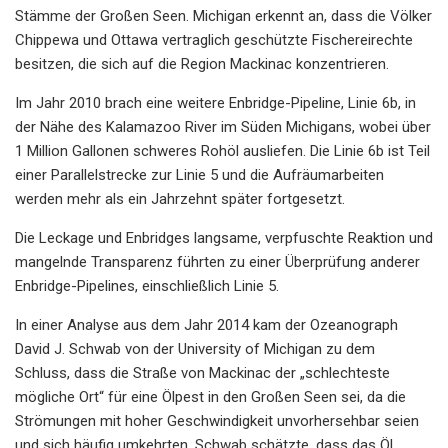
Stämme der Großen Seen. Michigan erkennt an, dass die Völker
Chippewa und Ottawa vertraglich geschützte Fischereirechte
besitzen, die sich auf die Region Mackinac konzentrieren.
Im Jahr 2010 brach eine weitere Enbridge-Pipeline, Linie 6b, in
der Nähe des Kalamazoo River im Süden Michigans, wobei über
1 Million Gallonen schweres Rohöl ausliefen. Die Linie 6b ist Teil
einer Parallelstrecke zur Linie 5 und die Aufräumarbeiten
werden mehr als ein Jahrzehnt später fortgesetzt.
Die Leckage und Enbridges langsame, verpfuschte Reaktion und
mangelnde Transparenz führten zu einer Überprüfung anderer
Enbridge-Pipelines, einschließlich Linie 5.
In einer Analyse aus dem Jahr 2014 kam der Ozeanograph
David J. Schwab von der University of Michigan zu dem
Schluss, dass die Straße von Mackinac der „schlechteste
mögliche Ort“ für eine Ölpest in den Großen Seen sei, da die
Strömungen mit hoher Geschwindigkeit unvorhersehbar seien
und sich häufig umkehrten. Schwab schätzte, dass das Öl