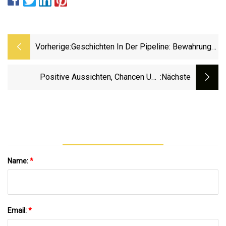
Vorherige:
Geschichten In Der Pipeline: Bewahrung
Des Erbes Der Goldfields Pipeline
Positive Aussichten, Chancen Und
:nächste
Branchenexpansion Für Den Markt Für
Beschichtungs- Und Liner-
Inspektionsdienste Bis 2029 Durch
Wichtige Akteure
Name:
*
Email:
*