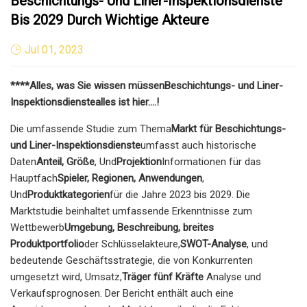
Beschichtungs- Und Liner-Inspektionsdienste
Bis 2029 Durch Wichtige Akteure
Jul 01, 2023
****Alles, was Sie wissen müssen
Beschichtungs- und Liner-
Inspektionsdienste
alles ist hier….!
Die umfassende Studie zum Thema
Markt für Beschichtungs-
und Liner-Inspektionsdienste
umfasst auch historische
Daten
Anteil, Größe
, Und
Projektion
Informationen für das
Hauptfach
Spieler, Regionen, Anwendungen
,
Und
Produktkategorien
für die Jahre 2023 bis 2029. Die
Marktstudie beinhaltet umfassende Erkenntnisse zum
Wettbewerb
Umgebung, Beschreibung, breites
Produktportfolio
der Schlüsselakteure,
SWOT-Analyse
, und
bedeutende Geschäftsstrategie, die von Konkurrenten
umgesetzt wird, Umsatz,
Träger fünf Kräfte
Analyse und
Verkaufsprognosen. Der Bericht enthält auch eine