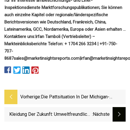
für Ihr Interesse am
Beschichtungs- und Liner-
Inspektionsdienste
Marktforschungspublikationen; Sie können
auch einzelne Kapitel oder regionale/länderspezifische
Berichtsversionen wie Deutschland, Frankreich, China,
Lateinamerika, GCC, Nordamerika, Europa oder Asien erhalten …
Kontaktiere uns:
Irfan Tamboli (Vertriebsleiter) –
Markteinblicksberichte
Telefon: + 1704 266 3234 | +91-750-
707-
8687
sales@marketinsightsreports.com
|
irfan@marketinsightsrep
Vorherige:
Die Pattsituation In Der Michigan-
Pipeline Könnte Den Wasserschutz Und
Die Rechte Der Ureinwohner In Den
Kleidung Der Zukunft: Umweltfreundliche
:nächste
Gesamten USA Beeinträchtigen
Segelausrüstung