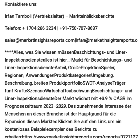
Kontaktiere uns:
Irfan Tamboli (Vertriebsleiter) – Markteinblicksberichte
Telefon: + 1704 266 3234 | +91-750-707-8687
sales@marketinsightsreports.com
|
irfan@marketinsightsreports.
****Alles, was Sie wissen müssen
Beschichtungs- und Liner-
Inspektionsdienste
alles ist hier….!
Markt für Beschichtungs- und
Liner-Inspektionsdienste
Anteil, Größe
Projektion
Spieler,
Regionen, Anwendungen
Produktkategorien
Umgebung,
Beschreibung, breites Produktportfolio
SWOT-Analyse
Träger
fünf Kräfte
Szenario
Wirtschaftsabschwung
Beschichtungs- und
Liner-Inspektionsdienste
Der Markt wächst mit +
3.9
% CAGR im
Prognosezeitraum 2023–2029. Das zunehmende Interesse der
Menschen an dieser Branche ist der Hauptgrund für die
Expansion dieses Marktes.
Klicken Sie auf den Link, um ein
kostenloses Beispielexemplar des Berichts zu
erhalten:
https://www.marketinsightsreports.com/reports/0721127