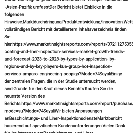
-
Asien-Pazifik umfasst
Der Bericht bietet Einblicke in die
folgenden
Hinweise:
Marktdurchdringung:
Produktentwicklung/Innovation:
Wett
vollständigen Bericht mit detailliertem Inhaltsverzeichnis finden
Sie
hier:
https://www.marketinsightsreports.com/reports/07211275355
coating-and-liner-inspection-services-market-growth-trends-
and-forecast-2023-to-2028-by-types-by-application- by-
regions-and-by-key-players-kue-group-hot-inspection-
services-amparo-engineering-scopiqs?Mode=74Sayali
Einige
der zentralen Fragen, die in der Studie untersucht werden,
sind:
Gründe für den Kauf dieses Berichts:
Kaufen Sie die
neueste Version des
Berichts:
https://www.marketinsightsreports.com/report/purchas
mode=su?Mode=74Sayali
Wir bieten Anpassungen
an
Beschichtungs- und Liner-Inspektionsdienste
Marktbericht
basierend auf spezifischen Kundenanforderungen:
Vielen Dank