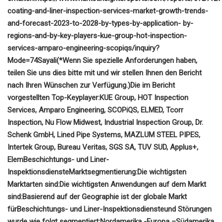
coating-and-liner-inspection-services-market-growth-trends-
and-forecast-2023-to-2028-by-types-by-application- by-
regions-and-by-key-players-kue-group-hot-inspection-
services-amparo-engineering-scopiqs/inquiry?
Mode=74Sayali
(*Wenn Sie spezielle Anforderungen haben,
teilen Sie uns dies bitte mit und wir stellen Ihnen den Bericht
nach Ihren Wünschen zur Verfügung.)
Die im Bericht
vorgestellten Top-Keyplayer:
KUE Group, HOT Inspection
Services, Amparo Engineering, SCOPiQS, ELMED, Tcorr
Inspection, Nu Flow Midwest, Industrial Inspection Group, Dr.
Schenk GmbH, Lined Pipe Systems, MAZLUM STEEL PIPES,
Intertek Group, Bureau Veritas, SGS SA, TUV SUD, Applus+,
Elem
Beschichtungs- und Liner-
Inspektionsdienste
Marktsegmentierung:
Die wichtigsten
Marktarten sind:
Die wichtigsten Anwendungen auf dem Markt
sind:
Basierend auf der Geographie ist der globale Markt
für
Beschichtungs- und Liner-Inspektionsdienste
und Störungen
wurde wie folgt segmentiert:
Nordamerika -
Europa –
Südamerika