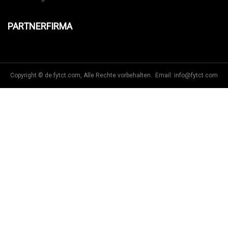
Ölland
PARTNERFIRMA
Copyright © de.fytct.com, Alle Rechte vorbehalten. Email:
info@fytct.com