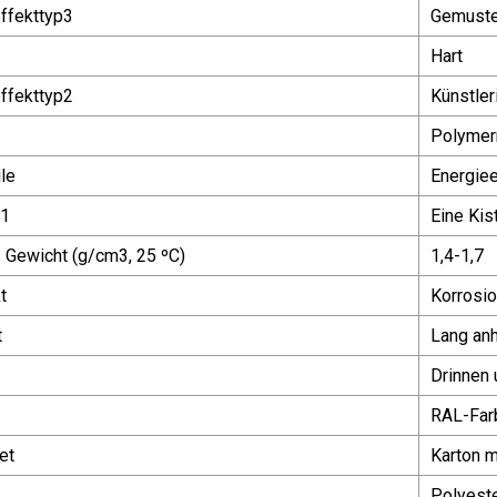
ffekttyp3
Gemuste
Hart
ffekttyp2
Künstler
Polymer
le
Energie
n1
Eine Kis
 Gewicht (g/cm3, 25 ºC)
1,4-1,7
t
Korrosio
t
Lang an
Drinnen 
RAL-Far
et
Karton m
Polyest