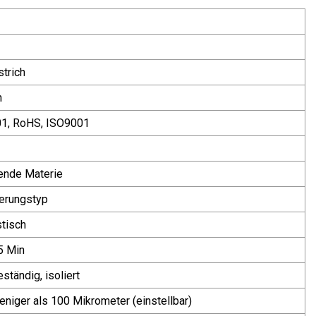
strich
n
1, RoHS, ISO9001
ende Materie
ierungstyp
tisch
5 Min
ständig, isoliert
niger als 100 Mikrometer (einstellbar)