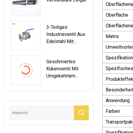
Rohrverschraubung
Oberflächene
En,
Oberfläche
Sanitärarmaturen
Oberflächene
3-Teiliges
Industrieventil Aus
Matrix
Edelstahl Mit
Umweltvortei
Innengewinde Und
1000 Wog-
Spezifikatio
Geschmiertes
Gewinde
Spezifisches
Kükenventil Mit
Umgekehrtem
Produkteffek
Druckausgleich
Besonderhei
(GAX47F)
Anwendung
Farben
Transportpak
Spezifikation