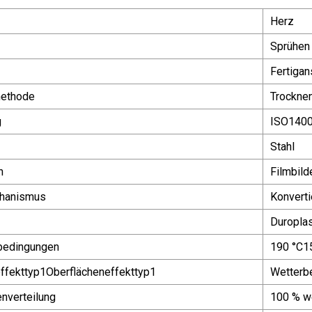
Herz
Sprühen
Fertigan
ethode
Trockne
g
ISO1400
Stahl
n
Filmbild
hanismus
Konvert
Duroplas
bedingungen
190 °C1
ffekttyp1Oberflächeneffekttyp1
Wetterbe
enverteilung
100 % we