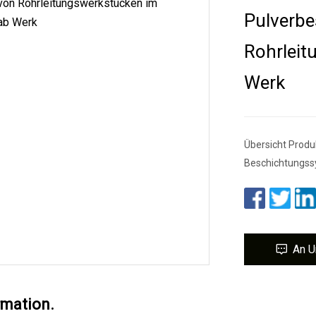
Pulverbe
Rohrleit
Werk
Übersicht Produ
Beschichtungssy
An U
rmation.