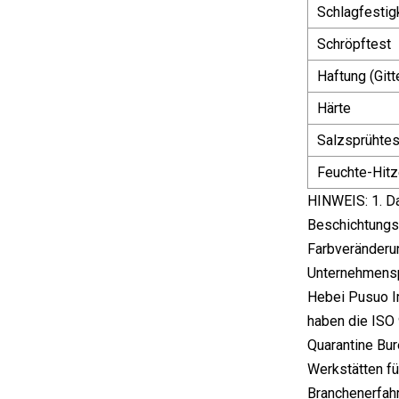
Schlagfestig
Schröpftest
Haftung (Git
Härte
Salzsprühtes
Feuchte-Hitz
HINWEIS: 1. D
Beschichtungs
Farbveränderun
Unternehmensp
Hebei Pusuo Im
haben die ISO 
Quarantine Bur
Werkstätten fü
Branchenerfahr