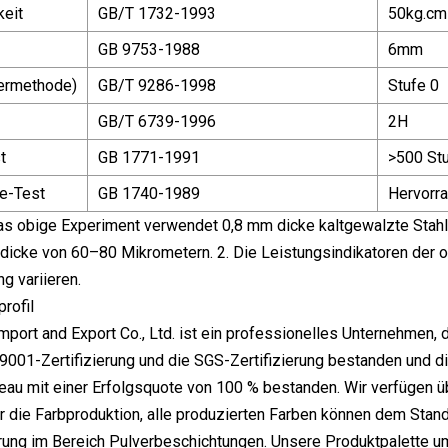
keit
GB/T 1732-1993
50kg.cm
GB 9753-1988
6mm
termethode)
GB/T 9286-1998
Stufe 0
GB/T 6739-1996
2H
t
GB 1771-1991
>500 St
e-Test
GB 1740-1989
Hervorra
as obige Experiment verwendet 0,8 mm dicke kaltgewalzte Stahl
dicke von 60–80 Mikrometern. 2. Die Leistungsindikatoren der 
g variieren.
rofil
port and Export Co., Ltd. ist ein professionelles Unternehmen,
9001-Zertifizierung und die SGS-Zertifizierung bestanden und di
eau mit einer Erfolgsquote von 100 % bestanden. Wir verfügen ü
r die Farbproduktion, alle produzierten Farben können dem Stan
ung im Bereich Pulverbeschichtungen. Unsere Produktpalette um