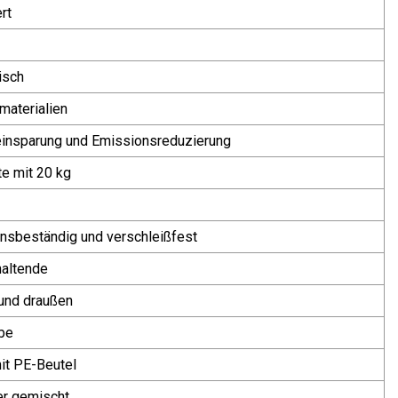
rt
isch
materialien
einsparung und Emissionsreduzierung
te mit 20 kg
nsbeständig und verschleißfest
haltende
und draußen
be
it PE-Beutel
er gemischt