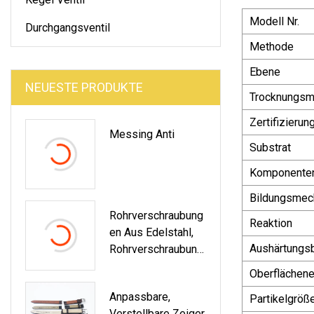
Modell Nr.
Durchgangsventil
Methode
Ebene
NEUESTE PRODUKTE
Trocknungsm
Zertifizierun
Messing Anti
Substrat
Komponente
Bildungsmec
Rohrverschraubung
Reaktion
En Aus Edelstahl,
Aushärtungs
Rohrverschraubung
En Mit
Oberflächene
Innengewinde,
Anpassbare,
Partikelgröß
Geschweißte
Verstellbare Zeiger