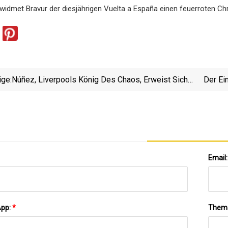
widmet Bravur der diesjährigen Vuelta a España einen feuerroten C
ige:
Núñez, Liverpools König Des Chaos, Erweist Sich
Der Ei
Als Trefflicher Meister Des Chaos
Email
App:
*
Them