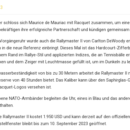
23
schloss sich Maurice de Mauriac mit Racquet zusammen, um eine lim
bekräftigen ihre erfolgreiche Partnerschaft und kündigen gemeinsam
 Vorgängeruhr wurde auch die Rallymaster II von Carlton DeWoody en
 in die neue Referenz einbringt. Dieses Mal ist das Hardcourt-Zifferb
em Rand im Rallye-Stil und applizierten Indizes, die an Tennisbälle er
en und dem Zeiger mit Leuchtmasse gefüllt ist, um im Dunkeln zu l
wasserbeständigkeit von bis zu 30 Metern arbeitet die Rallymaster I
eserve von 40 Stunden bietet. Das Kaliber kann über den Saphirgla
acquet-Logos versehen ist.
bene NATO-Armbänder begleiten die Uhr, eines in Blau und das andere
halten.
ve Rallymaster II kostet 1.950 USD und kann derzeit auf den offiziel
tellfenster bleibt bis zum 10. September 2023 geöffnet.