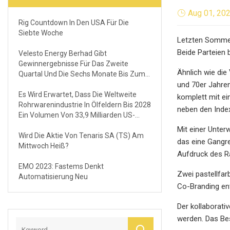
Aug 01, 20
Rig Countdown In Den USA Für Die
Siebte Woche
Letzten Sommer 
Beide Parteien 
Velesto Energy Berhad Gibt
Gewinnergebnisse Für Das Zweite
Ähnlich wie die
Quartal Und Die Sechs Monate Bis Zum
30. Juni 2023 Bekannt
und 70er Jahren
Es Wird Erwartet, Dass Die Weltweite
komplett mit ein
Rohrwarenindustrie In Ölfeldern Bis 2028
neben den Index
Ein Volumen Von 33,9 Milliarden US-
Dollar Erreichen Wird
Mit einer Unter
Wird Die Aktie Von Tenaris SA (TS) Am
das eine Gangr
Mittwoch Heiß?
Aufdruck des R
EMO 2023: Fastems Denkt
Zwei pastellfar
Automatisierung Neu
Co-Branding ent
Der kollaborati
werden. Das Bes