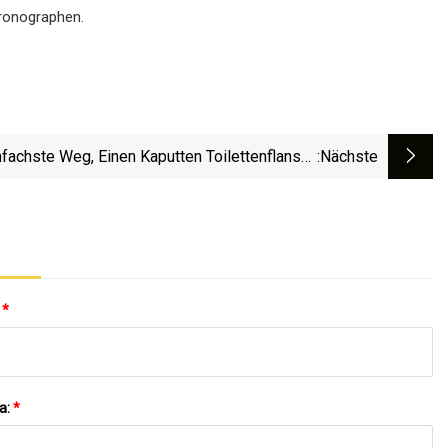
hronographen.
nfachste Weg, Einen Kaputten Toilettenflansch
:nächste
Zu Reparieren
:
*
a:
*