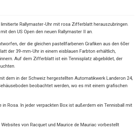
itierte Rallymaster-Uhr mit rosa Zifferblatt herauszubringen.
 mit den US Open den neuen Rallymaster II an.
tworfen, der die gleichen pastellfarbenen Grafiken aus den 60er
latt der 39-mm-Uhr in einem eisblauen Farbton erhältlich,
innern. Auf dem Zifferblatt ist ein Tennisplatz abgebildet, der
euchten.
I mit dem in der Schweiz hergestellten Automatikwerk Landeron 24,
s-Gehäuseboden beobachtet werden, wo es mit einem grafischen
 in Rosa. In jeder verpackten Box ist außerdem ein Tennisball mit
len Websites von Racquet und Maurice de Mauriac vorbestellt