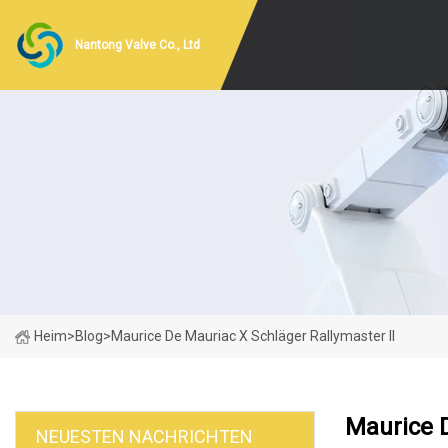
Nantong Valve Co., Ltd
Heim
>
Blog
>
Maurice De Mauriac X Schläger Rallymaster II
Maurice D
NEUESTEN NACHRICHTEN